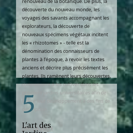
renouveau de la botanique. De plus, la
découverte du nouveau monde, les
voyages des savants accompagnant les
explorateurs, la découverte de
nouveaux spécimens végétaux incitent
les « rhizotomes » - telle est la
dénomination des connaisseurs de
plantes à l’époque, à revoir les textes
anciens et décrire plus précisément les
plantes. Ils ramènent leurs découvertes,
commencent à les cultiver dans les
premiers jardins universitaires afin de
5
suivre leur développement à des fins de
description
L'art des
LIRE LA SUITE