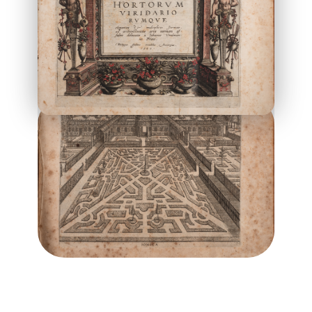
hiérarchisée comme tout métier d’Ancien
Régime, forgée en même temps que
l'instauration de la monarchie
administrative. Il faut en être accepté et
prétendre à concevoir différents jardins tels
que le potager, le verger ou encore le parc.
Mais l’art des jardins est bien plus ancien.
LIRE PLUS