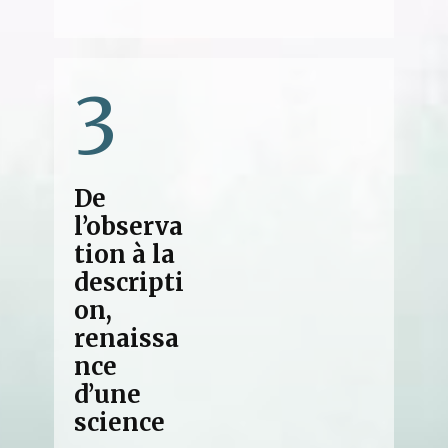
3
De
l’observa
tion à la
descripti
on,
renaissa
nce
d’une
science