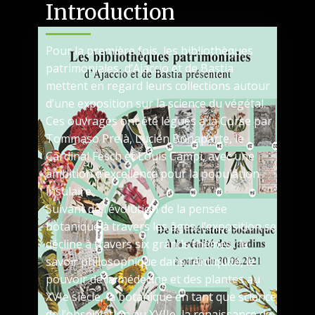
Introduction
Pour la première fois, les bibliothèques
patrimoniales d’Ajaccio et de Bastia
mettent en regard leurs collections autour
d’une exposition sur la science du végétal.
Ces ouvrages ont été légués à la Corse par
Tommaso Prelà, Lucien Bonaparte, le
Cardinal Fesch et Louis Campi, avec une
ambition d’excellence pour la population
insulaire.
Suivant de l’évolution de la pensée
botanique à travers les âges, l’exposition se
décline à travers six grands thèmes : le
savoir philosophique dans l’Antiquité, le
pouvoir de la médecine et des plantes au
XVIe siècle, la botanique en tant que science
de l’observation au XVIIe, la renaissance de