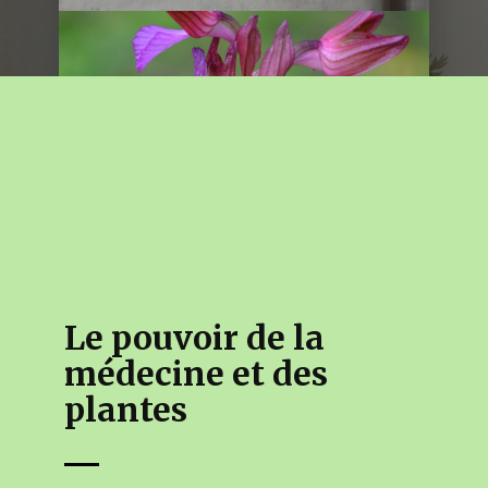
La botanique, science du végétal, est une
science très ancienne. Elément de base
des civilisations, la plante est utilisée par
l’Homme pour se nourrir, se soigner
mais aussi se vêtir et peut être déjà se
parfumer et se parer.
LIRE PLUS
Le pouvoir de la
médecine et des
plantes