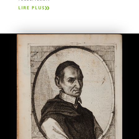
LIRE PLUS
La botanique
théorique et la
découverte de
nouvelles espèces
La Renaissance italienne, reprenant les
textes antiques, entraine avec elle un
renouveau de la botanique. De plus, la